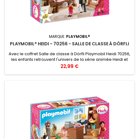
MARQUE:
PLAYMOBIL®
PLAYMOBIL® HEIDI - 70256 - SALLE DE CLASSE À DÖRFLI
Avec le coffret Salle de classe à Dörfli Playmobil Heidi 70256,
les enfants retrouvent l'univers de la série animée Heidi et
ses personnages attachants. Aujourd'hui, c'est la rentrée !
Prix
22,99 €
Heidi et ses camarades retournent à l'école. Leurs parents
leur ont acheté des cartables tout neufs avec toutes les
fournitures qu'ils ont besoin pour bien travailler à...