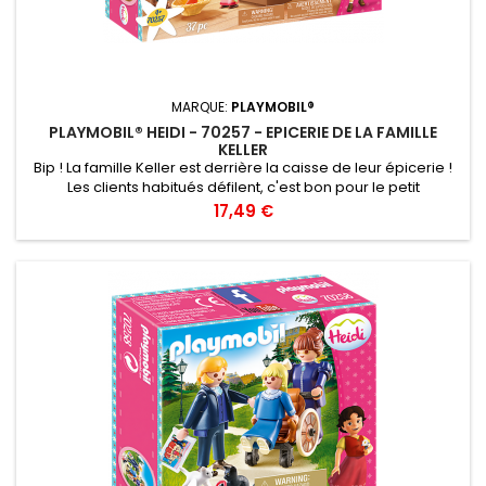
MARQUE:
PLAYMOBIL®
PLAYMOBIL® HEIDI - 70257 - EPICERIE DE LA FAMILLE
KELLER
Bip ! La famille Keller est derrière la caisse de leur épicerie !
Les clients habitués défilent, c'est bon pour le petit
commerce de la famille ! Épicerie de la famille Keller -
Prix
17,49 €
Playmobil 70257 comprend trois personnages, un comptoir,
une caisse, une étagère et des accessoires (pain, sac de
jute, panier, viande, tabliers..). A partir de : 4 ans