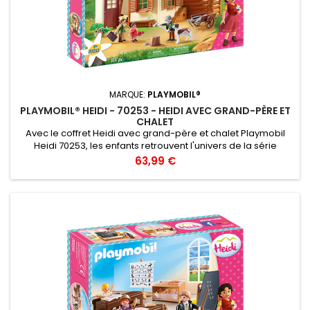
MARQUE:
PLAYMOBIL®
PLAYMOBIL® HEIDI - 70253 - HEIDI AVEC GRAND-PÈRE ET
CHALET
Avec le coffret Heidi avec grand-père et chalet Playmobil
Heidi 70253, les enfants retrouvent l'univers de la série
animée Heidi et ses personnages attachants. Grand-père
Prix
63,99 €
coupe du bois pour pouvoir faire un beau feu de cheminée
le soir pendant qu'Heidi joue avec le chien dans le jardin. La
tante, prépare le repas avec les délicieux légumes cueillis
dans...