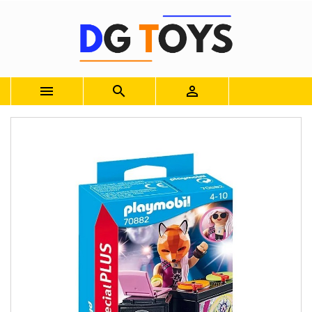


